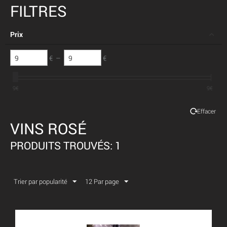
FILTRES
Prix
€
–
€
9
€
9
€
Effacer
VINS ROSÉ
PRODUITS TROUVÉS: 1
Trier par popularité
12 Par page