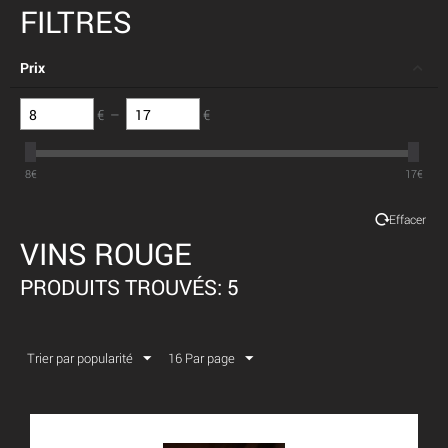
FILTRES
Prix
€
–
€
8
€
17
€
Effacer
VINS ROUGE
PRODUITS TROUVÉS: 5
Trier par popularité
16 Par page