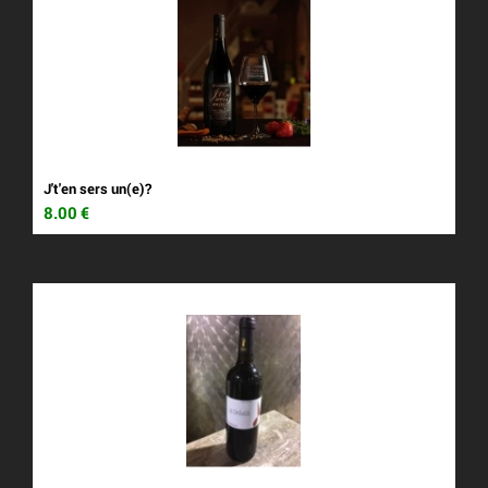
J't'en sers un(e)?
8.00
€