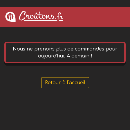
0 652 144 490
phone
Nous ne prenons plus de commandes pour
aujourd'hui. A demain !
Retour à l'accueil