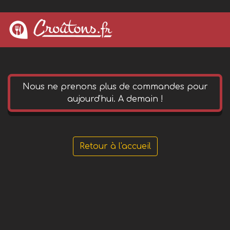
0 652 144 490
phone
Nous ne prenons plus de commandes pour
aujourd'hui. A demain !
Retour à l'accueil