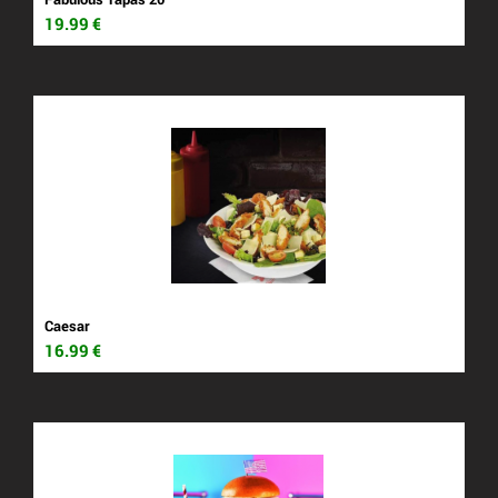
19.99
€
Caesar
16.99
€