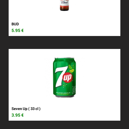
BUD
5.95
€
Seven Up ( 33 cl )
3.95
€