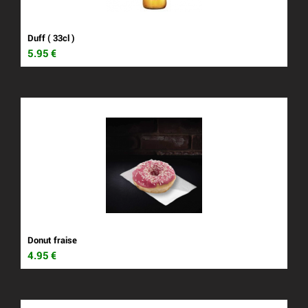
Duff ( 33cl )
5.95
€
Donut fraise
4.95
€