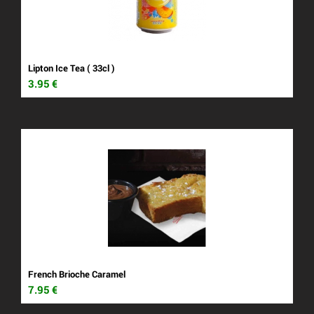
Lipton Ice Tea ( 33cl )
3.95
€
French Brioche Caramel
7.95
€