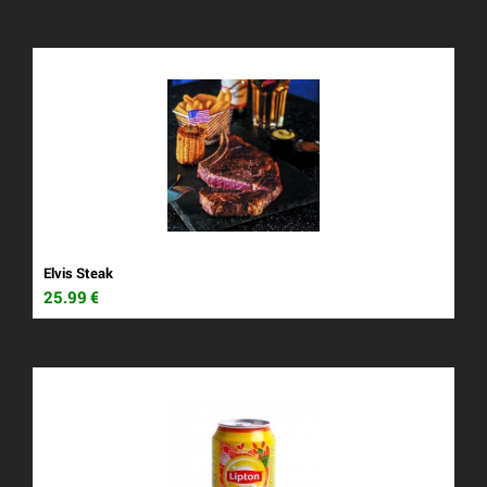
Elvis Steak
25.99
€