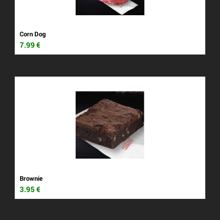
Corn Dog
7.99
€
Brownie
3.95
€