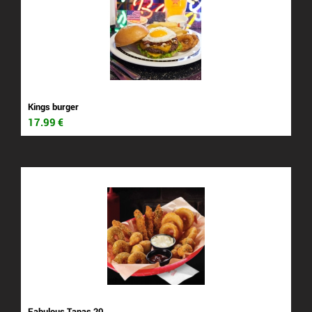
Kings burger
17.99
€
Fabulous Tapas 20