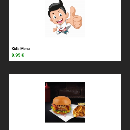
Kid's Menu
9.95
€