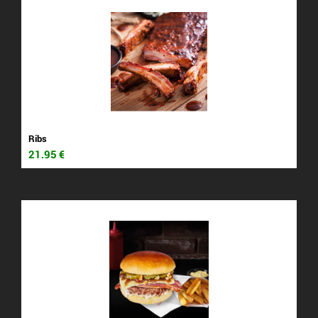
Ribs
21.95
€