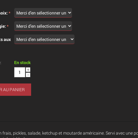
oix:
ie:
s aux
:
En stock
+
−
R AU PANIER
 frais, pickles, salade, ketchup et moutarde américaine. Servi avec une p