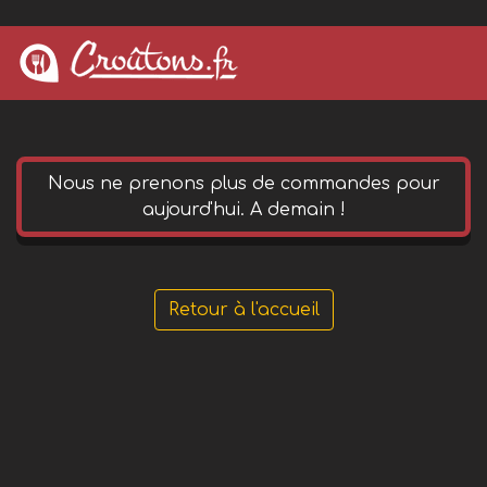
0 652 144 490
phone
Nous ne prenons plus de commandes pour
aujourd'hui. A demain !
Retour à l'accueil