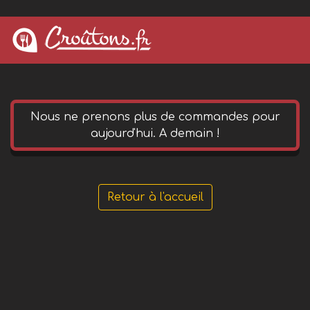
0 652 144 490
phone
Nous ne prenons plus de commandes pour
aujourd'hui. A demain !
Retour à l'accueil