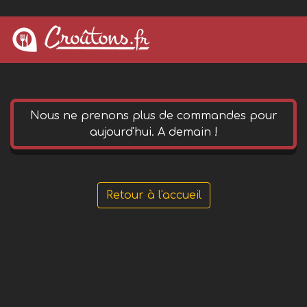
0 652 144 490
phone
Nous ne prenons plus de commandes pour
aujourd'hui. A demain !
Retour à l'accueil