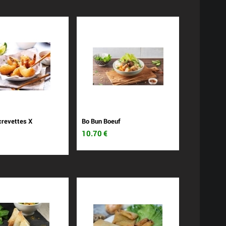
crevettes X
Bo Bun Boeuf
10.70
€