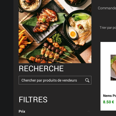
Commander 
Trier par p
RECHERCHE
Nems Po
FILTRES
8.50
€
Prix