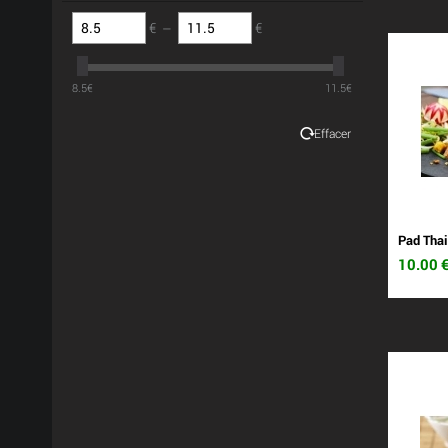
€
–
€
8.5
€
11.5
€
Effacer
Pad Thai
10.00