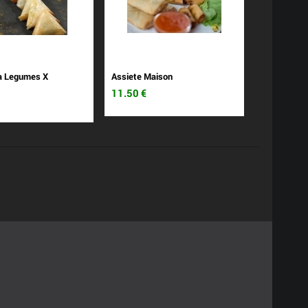
 Legumes X
Assiete Maison
11.50
€