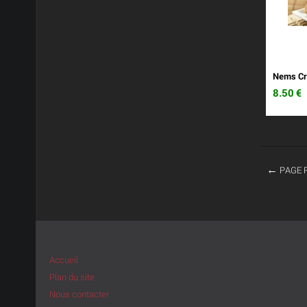
Nems Cr
8.50
€
PAGE 
Accueil
Plan du site
Nous contacter