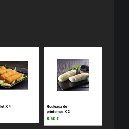
et X 4
Rouleaux de
printemps X 2
8.50
€