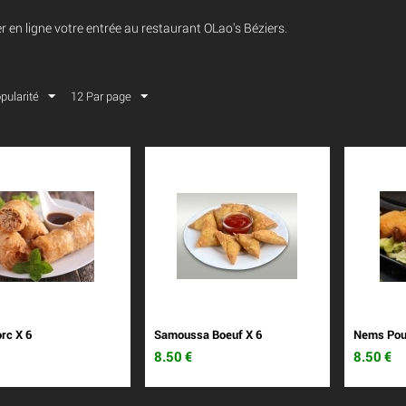
en ligne votre entrée au restaurant OLao's Béziers.
opularité
12 Par page
rc X 6
Samoussa Boeuf X 6
Nems Poul
8.50
€
8.50
€