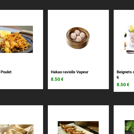
 Poulet
Hakao raviolis Vapeur
Beignets 
6
€
8.50
€
8.50
€