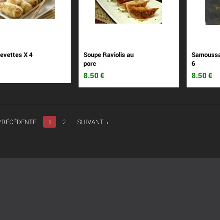
evettes X 4
Soupe Raviolis au
Samoussa
porc
6
8.50
€
8.50
€
PRÉCÉDENTE
1
2
SUIVANT