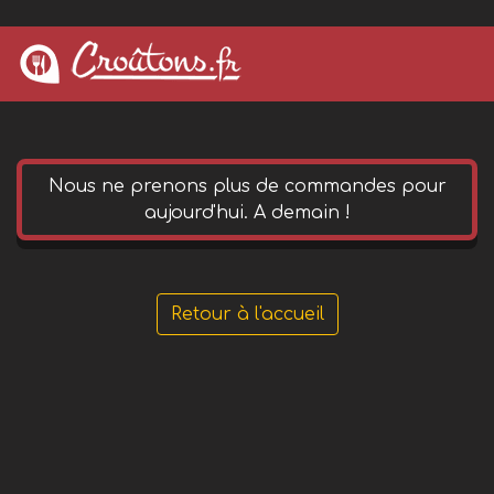
0 652 144 490
phone
Nous ne prenons plus de commandes pour
aujourd'hui. A demain !
Retour à l'accueil