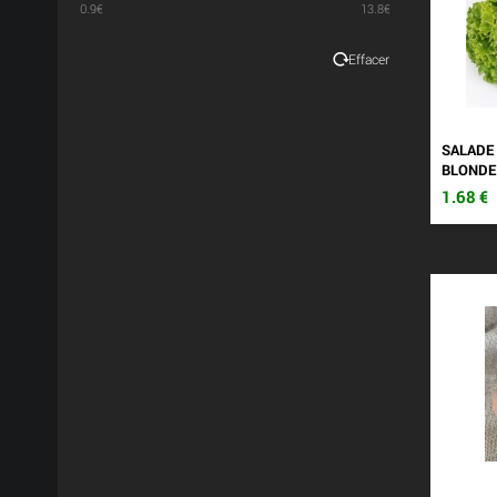
0.9
€
13.8
€
Effacer
SALADE
BLONDE
1.68
€