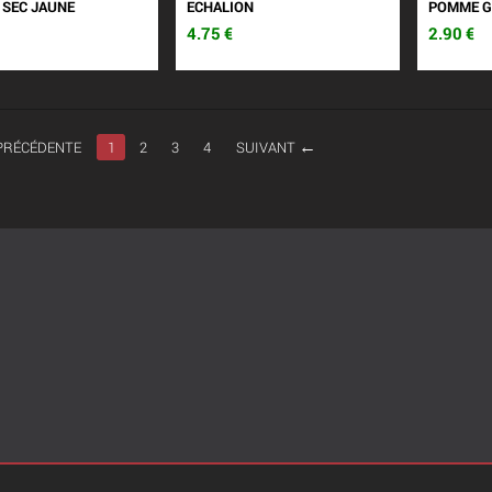
 SEC JAUNE
ECHALION
POMME G
4.75
€
2.90
€
PRÉCÉDENTE
1
2
3
4
SUIVANT