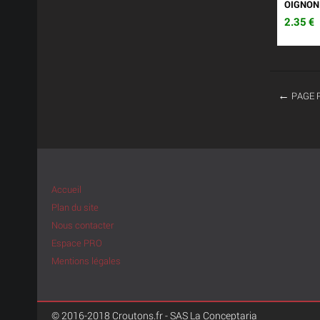
OIGNON
2.35
€
PAGE 
Accueil
Plan du site
Nous contacter
Espace PRO
Mentions légales
© 2016-2018 Croutons.fr - SAS La Conceptaria