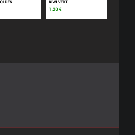
OLDEN
KIWI VERT
1.20
€