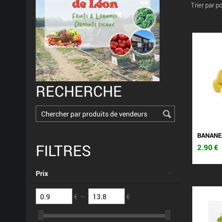
Trier par p
RECHERCHE
BANANE
FILTRES
2.90
€
Prix
€
–
€