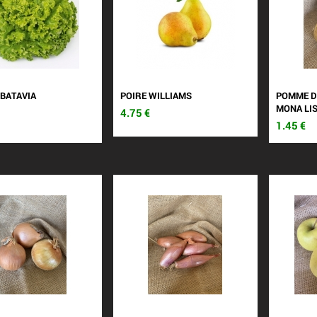
 BATAVIA
POIRE WILLIAMS
POMME D
MONA LI
4.75
€
1.45
€