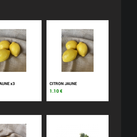
AUNE x3
CITRON JAUNE
1.10
€