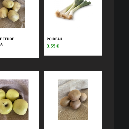
E TERRE
POIREAU
SA
3.55
€