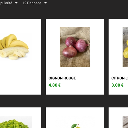
opularité
12 Par page
OIGNON ROUGE
CITRON J
4.80
€
3.00
€