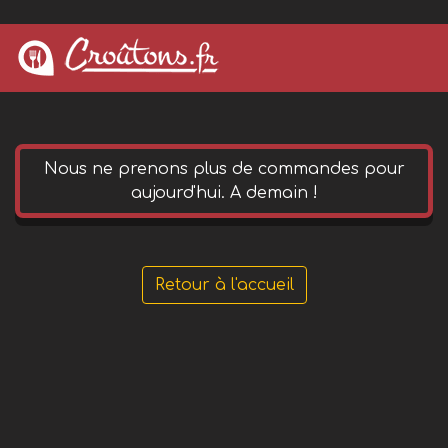
0 652 144 490
phone
Nous ne prenons plus de commandes pour
aujourd'hui. A demain !
Retour à l'accueil