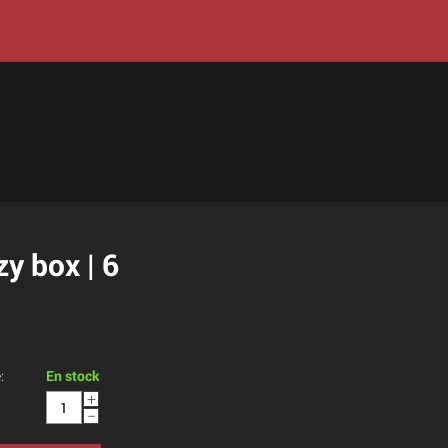
y box | 6
:
En stock
+
−