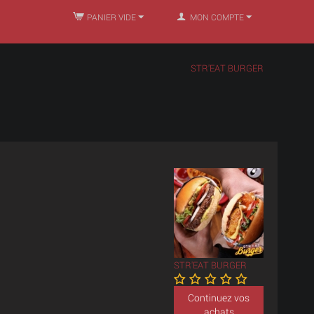
PANIER VIDE
MON COMPTE
STR'EAT BURGER
STR'EAT BURGER
Continuez vos
achats