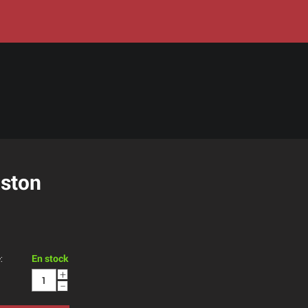
oston
:
En stock
+
−