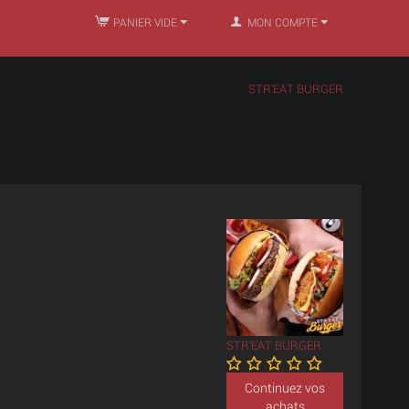
PANIER VIDE
MON COMPTE
STR'EAT BURGER
STR'EAT BURGER
Continuez vos
achats