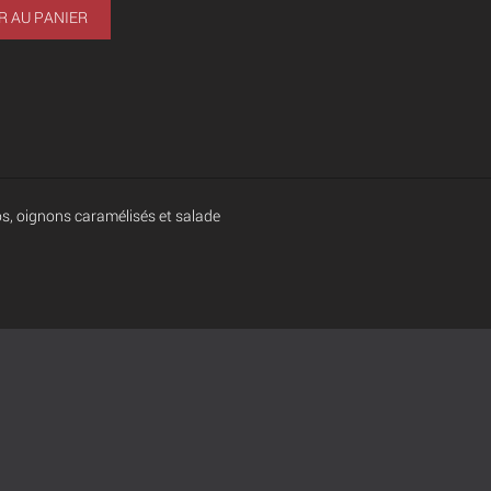
R AU PANIER
os, oignons caramélisés et salade