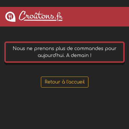
0 652 144 490
phone
Nous ne prenons plus de commandes pour
aujourd'hui. A demain !
Retour à l'accueil