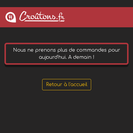
0 652 144 490
phone
Nous ne prenons plus de commandes pour
aujourd'hui. A demain !
Retour à l'accueil