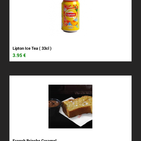
Lipton Ice Tea ( 33cl )
3.95
€
French Brioche Caramel