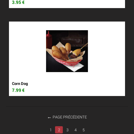
3.95
€
Corn Dog
7.99
€
PAGE PRÉCÉDENTE
1
2
3
4
5