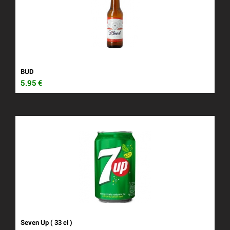
BUD
5.95
€
Seven Up ( 33 cl )