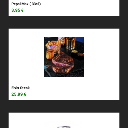
Pepsi Max ( 33cl )
3.95
€
Elvis Steak
25.99
€