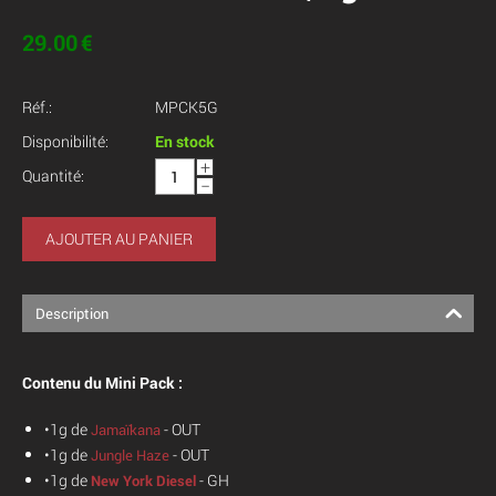
29.00
€
Réf.:
MPCK5G
Disponibilité:
En stock
+
Quantité:
−
AJOUTER AU PANIER
Description
Contenu du Mini Pack :
•1g de
- OUT
Jamaïkana
•1g de
- OUT
Jungle Haze
•1g de
- GH
New York Diesel