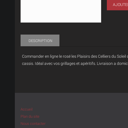
AJOUTE
DESCRIPTION
Commander en ligne le rosé les Plaisirs des Celliers du Sole
cassis. Idéal avec vos grillages et apéritifs. Livraison a domici
Accueil
Plan du site
Nous contacter