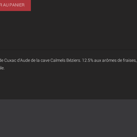
R AU PANIER
il de Cuxac d'Aude de la cave Calmels Béziers. 12.5% aux arômes de fraise
le.