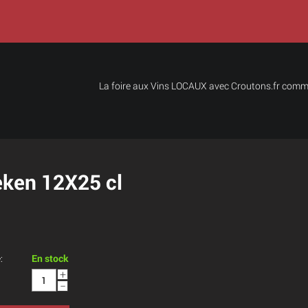
La foire aux Vins LOCAUX avec Croutons.fr comma
eken 12X25 cl
:
En stock
+
−