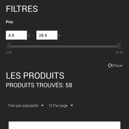
FILTRES
Prix
€
–
€
4.9
€
28.9
€
Effacer
LES PRODUITS
PRODUITS TROUVÉS: 58
Trier par popularité
12 Par page