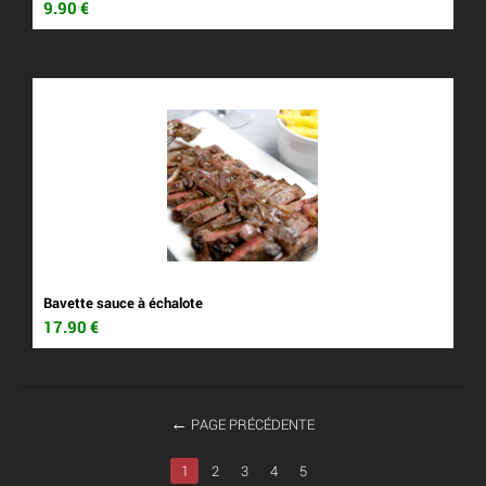
9.90
€
Bavette sauce à échalote
17.90
€
PAGE PRÉCÉDENTE
1
2
3
4
5