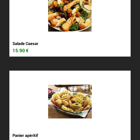
Salade Caesar
15.90
€
Panier apéritif