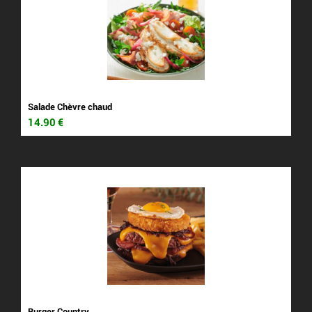
Salade Chèvre chaud
14.90
€
Burger Country